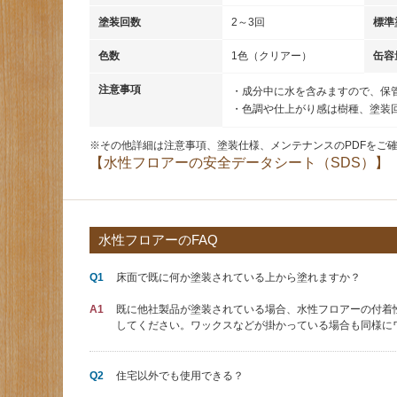
塗装回数
2～3回
標準
色数
1色（クリアー）
缶容
注意事項
・成分中に水を含みますので、保
・色調や仕上がり感は樹種、塗装
※その他詳細は注意事項、塗装仕様、メンテナンスのPDFをご
【水性フロアーの安全データシート（SDS）】
水性フロアーのFAQ
Q1
床面で既に何か塗装されている上から塗れますか？
A1
既に他社製品が塗装されている場合、水性フロアーの付着
してください。ワックスなどが掛かっている場合も同様に
Q2
住宅以外でも使用できる？