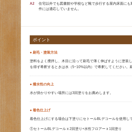
A2
住宅以外でも図書館や学校など靴で歩行する屋内床面にも
件には適応していません。
ポイント
● 刷毛・塗装方法
塗料をよく攪拌し、木目に沿って刷毛で薄く伸ばすように塗装
を得ず希釈するときは水（5~10%以内）で希釈してください。
● 撥水性の向上
水が掛かりやすい場所には3回塗りをお薦めします。
● 着色仕上げ
着色仕上げにする場合は下塗りにセトールBLデコールを使用し
①セトールBLデコール x 2回塗り+水性フロアー x 1回塗り