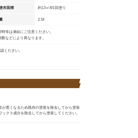
塗布面積
約13㎡/ℓ/1回塗り
量
2.5ℓ
管時等は凍結にご注意ください。
回数などにより異なります。
確認ください。
性が悪くなるため既存の塗装を除去してから塗装
ワックス成分を除去してから塗装してください。