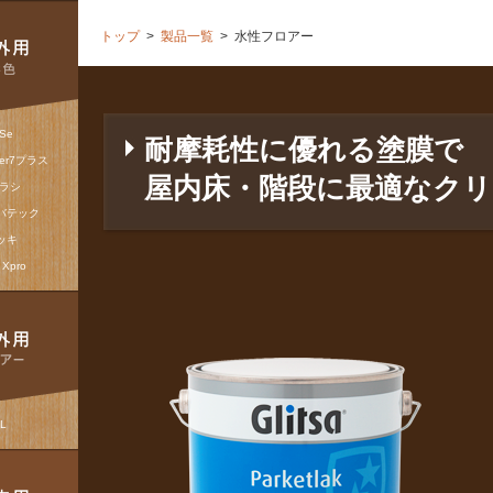
トップ
>
製品一覧
>
水性フロアー
Se
耐摩耗性に優れる塗膜で
ter7プラス
屋内床・階段に最適なクリ
ブラシ
バテック
ッキ
Xpro
L