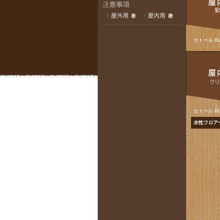
セトール B
セトール B
水性フロア