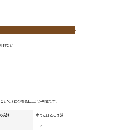
部材など
ることで床面の着色仕上げが可能です。
の洗浄
水またはぬるま湯
1.04