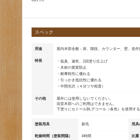
003 ｸﾘｱｰ
スペック
用途
屋内木部全般：床、階段、カウンター、壁、造作
特長
・低臭、速乾、2回塗り仕上げ
・木材の黄変防止
・耐摩耗性に優れる
・引っかき抵抗性に優れる
・中間光沢（４分ツヤ程度）
その他
屋外には使用しないでください。
浴室木部へのご利用はできません。
下塗りにセトールBLデコール（各色）を使用す
塗装用具
刷毛
用具
乾燥時間（塗装間隔）
4時間
比重